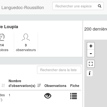
 du Languedoc-Roussillon
e Loupia
200 dernièr
14
3
+
pèces
observateurs
-
Nombre
d'observation(s)
Observations
Fiche
 des
1
')