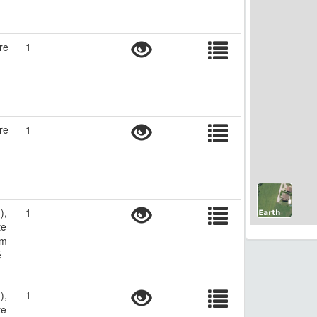
re
1
re
1
),
1
te
ym
é
),
1
te