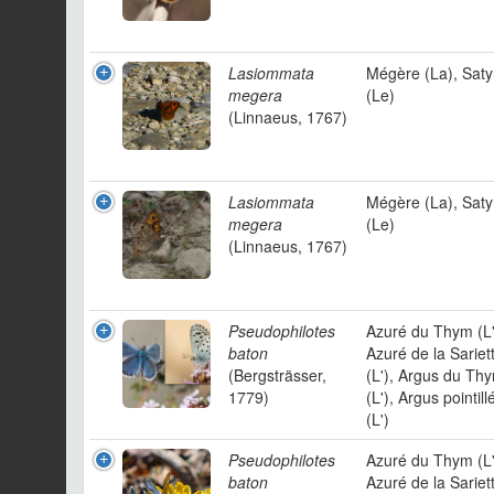
Lasiommata
Mégère (La), Saty
megera
(Le)
(Linnaeus, 1767)
Lasiommata
Mégère (La), Saty
megera
(Le)
(Linnaeus, 1767)
Pseudophilotes
Azuré du Thym (L'
baton
Azuré de la Sariet
(Bergsträsser,
(L'), Argus du Th
1779)
(L'), Argus pointill
(L')
Pseudophilotes
Azuré du Thym (L'
baton
Azuré de la Sariet