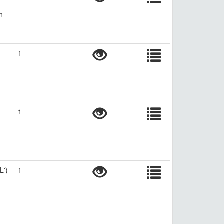
n
1
1
L')
1