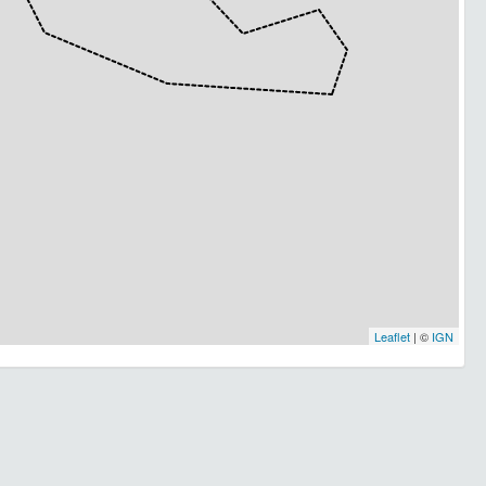
Leaflet
| ©
IGN