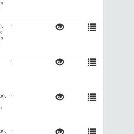
ym
é
),
1
te
ym
é
1
La),
1
n
La),
1