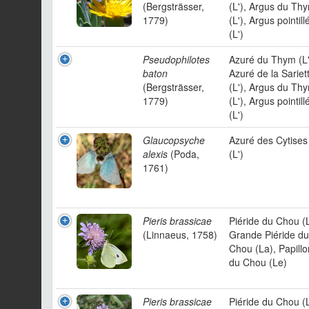
(Bergsträsser,
(L'), Argus du Th
1779)
(L'), Argus pointill
(L')
Pseudophilotes
Azuré du Thym (L'
baton
Azuré de la Sariet
(Bergsträsser,
(L'), Argus du Th
1779)
(L'), Argus pointill
(L')
Glaucopsyche
Azuré des Cytises
alexis
(Poda,
(L')
1761)
Pieris brassicae
Piéride du Chou (
(Linnaeus, 1758)
Grande Piéride du
Chou (La), Papillo
du Chou (Le)
Pieris brassicae
Piéride du Chou (