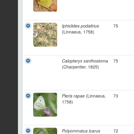
Iphiclides podalirius
75
(Linnaeus, 1758)
Calopteryx xanthostoma
75
(Charpentier, 1825)
Pieris rapae
(Linnaeus,
73
1758)
Polyommatus icarus
72