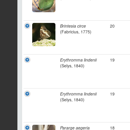
Brintesia circe
20
(Fabricius, 1775)
Erythromma lindenii
19
(Selys, 1840)
Erythromma lindenii
19
(Selys, 1840)
Pararge aegeria
18