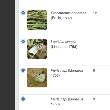
Crocothemis erythraea
12
(Brullé, 1832)
Leptidea sinapis
11
(Linnaeus, 1758)
Pieris napi
(Linnaeus,
9
1758)
Pieris napi
(Linnaeus,
9
1758)