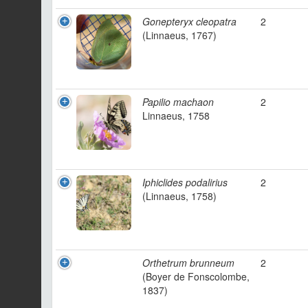
Gonepteryx cleopatra
2
(Linnaeus, 1767)
Papilio machaon
2
Linnaeus, 1758
Iphiclides podalirius
2
(Linnaeus, 1758)
Orthetrum brunneum
2
(Boyer de Fonscolombe,
1837)