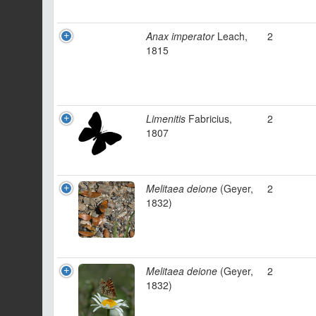
Anax imperator
Leach,
2
1815
Limenitis
Fabricius,
2
1807
Melitaea deione
(Geyer,
2
1832)
Melitaea deione
(Geyer,
2
1832)