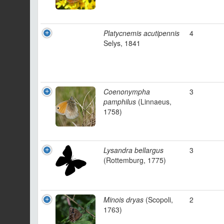
Platycnemis acutipennis
4
Selys, 1841
Coenonympha
3
pamphilus
(Linnaeus,
1758)
Lysandra bellargus
3
(Rottemburg, 1775)
Minois dryas
(Scopoli,
2
1763)