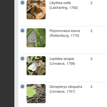
Libythea celtis
2
(Laicharting, 1782)
Polyommatus icarus
2
(Rottemburg, 1775)
Leptidea sinapis
2
(Linnaeus, 1758)
Gonepteryx cleopatra
2
(Linnaeus, 1767)