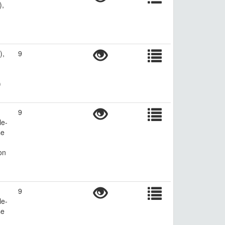
),
),
9
)
9
le-
se
on
9
le-
se