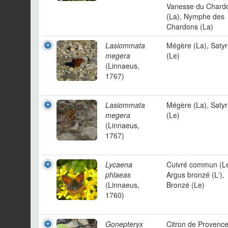
Vanesse du Chard
(La), Nymphe des
Chardons (La)
Lasiommata
Mégère (La), Saty
megera
(Le)
(Linnaeus,
1767)
Lasiommata
Mégère (La), Saty
megera
(Le)
(Linnaeus,
1767)
Lycaena
Cuivré commun (Le
phlaeas
Argus bronzé (L'),
(Linnaeus,
Bronzé (Le)
1760)
Gonepteryx
Citron de Provenc