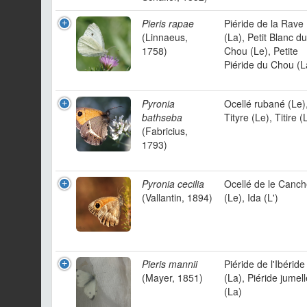
Pieris rapae
Piéride de la Rave
(Linnaeus,
(La), Petit Blanc du
1758)
Chou (Le), Petite
Piéride du Chou (L
Pyronia
Ocellé rubané (Le)
bathseba
Tityre (Le), Titire (
(Fabricius,
1793)
Pyronia cecilia
Ocellé de le Canc
(Vallantin, 1894)
(Le), Ida (L')
Pieris mannii
Piéride de l'Ibéride
(Mayer, 1851)
(La), Piéride jumell
(La)