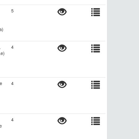
5
a)
,
4
Le)
he
4
4
e