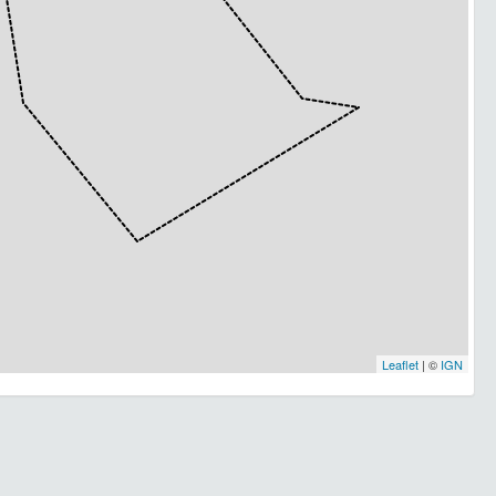
Leaflet
| ©
IGN