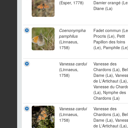
(Esper, 1778)
Damier orangé (Le
Diane (La)
Coenonympha
Fadet commun (Le
pamphilus
Procris (Le), Petit
(Linnaeus,
Papillon des foins
1758)
(Le), Pamphile (Le
Vanessa cardui
Vanesse des
(Linnaeus,
Chardons (La), Bel
1758)
Dame (La), Vanes
de L'Artichaut (La),
Vanesse du Chard
(La), Nymphe des
Chardons (La)
Vanessa cardui
Vanesse des
(Linnaeus,
Chardons (La), Bel
1758)
Dame (La), Vanes
de L'Artichaut (La),