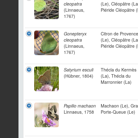
cleopatra
(Le), Cléopâtre (La
(Linnaeus,
Piéride Cléopâtre (
1767)
Gonepteryx
Citron de Provenc
cleopatra
(Le), Cléopâtre (La
(Linnaeus,
Piéride Cléopâtre (
1767)
Satyrium esculi
Thécla du Kermès
(Hübner, 1804)
(La), Thécla du
Marronnier (La)
Papilio machaon
Machaon (Le), Gr
Linnaeus, 1758
Porte-Queue (Le)