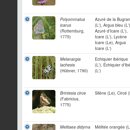
Polyommatus
Azuré de la Bugra
icarus
(L'), Argus bleu (L')
(Rottemburg,
Azuré d'Icare (L'),
1775)
Icare (L'), Lycène
Icare (Le), Argus
Icare (L')
Melanargia
Echiquier ibérique
lachesis
(L'), Échiquier d'Ib
(Hübner, 1790)
(L')
Brintesia circe
Silène (Le), Circé 
(Fabricius,
1775)
Melitaea didyma
Mélitée orangée (L