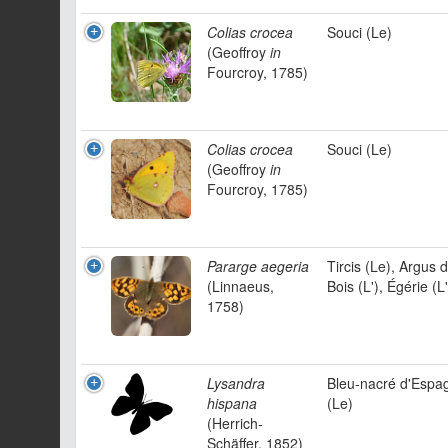
Colias crocea
Souci (Le)
(Geoffroy
in
Fourcroy, 1785)
Colias crocea
Souci (Le)
(Geoffroy
in
Fourcroy, 1785)
Pararge aegeria
Tircis (Le), Argus 
(Linnaeus,
Bois (L'), Égérie (L'
1758)
Lysandra
Bleu-nacré d'Espa
hispana
(Le)
(Herrich-
Schäffer, 1852)