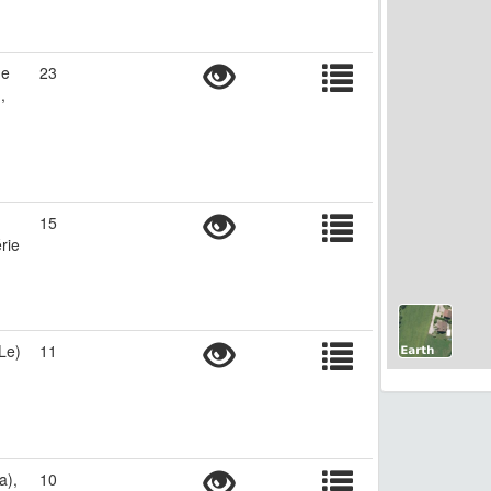
ne
23
,
15
érie
(Le)
11
a),
10