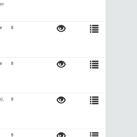
on
re
8
re
8
),
8
e
8