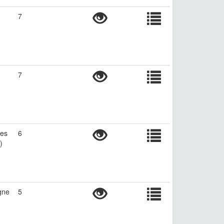
7
7
des
6
)
gne
5