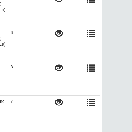
),
La)
e
8
),
La)
8
and
7