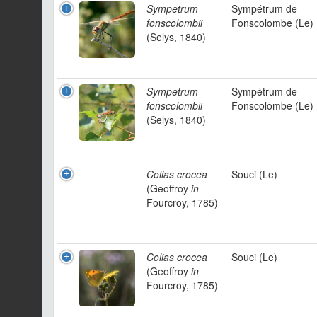
Sympetrum
Sympétrum de
fonscolombii
Fonscolombe (Le)
(Selys, 1840)
Sympetrum
Sympétrum de
fonscolombii
Fonscolombe (Le)
(Selys, 1840)
Colias crocea
Souci (Le)
(Geoffroy
in
Fourcroy, 1785)
Colias crocea
Souci (Le)
(Geoffroy
in
Fourcroy, 1785)