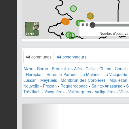
1918
Nombre d'observat
44
communes
44
observateurs
Alzon
-
Baron
-
Brouzet-lès-Alès
-
Cailla
-
Chirac
-
Conat
-
Hérépian
-
Hures-la-Parade
-
La Malène
-
La Vacquerie-
Lussan
-
Meyrueis
-
Montbrun-des-Corbières
-
Moulézan
Nouvelle
-
Preixan
-
Roqueredonde
-
Sainte-Anastasie
-
S
Trévillach
-
Vacquières
-
Vallérargues
-
Valliguières
-
Villa