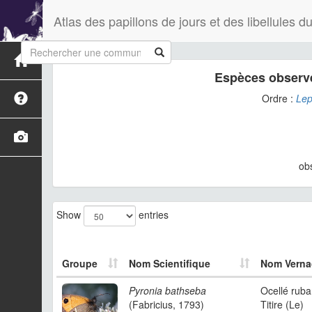
Atlas des papillons de jours et des libellules
Espèces observé
Ordre :
Lep
ob
Show
entries
Groupe
Nom Scientifique
Nom Verna
Pyronia bathseba
Ocellé ruban
(Fabricius, 1793)
Titire (Le)