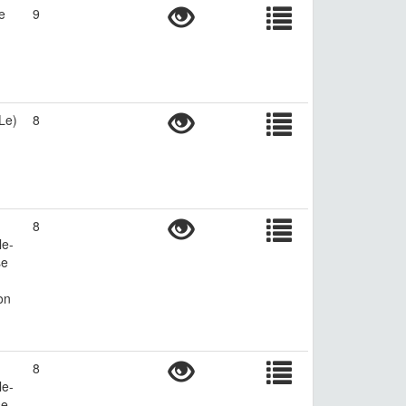
e
9
(Le)
8
8
le-
se
on
8
le-
se