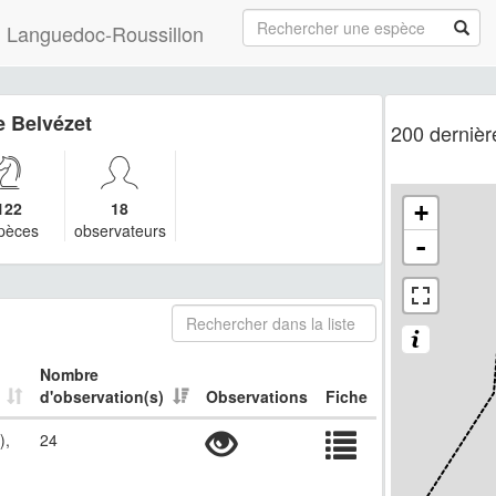
 du Languedoc-Roussillon
 Belvézet
200 dernièr
122
18
+
pèces
observateurs
-
Nombre
d'observation(s)
Observations
Fiche
),
24