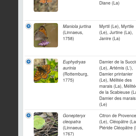
Diane (La)
Maniola jurtina
Myrtil (Le), Myrtile
(Linnaeus,
(Le), Jurtine (La),
1758)
Janire (La)
Euphydryas
Damier de la Succi
aurinia
(Le), Artémis (L'),
(Rottemburg,
Damier printanier
1775)
(Le), Mélitée des
marais (La), Mélité
de la Scabieuse (L
Damier des marais
(Le)
Gonepteryx
Citron de Provenc
cleopatra
(Le), Cléopâtre (La
(Linnaeus,
Piéride Cléopâtre (
1767)