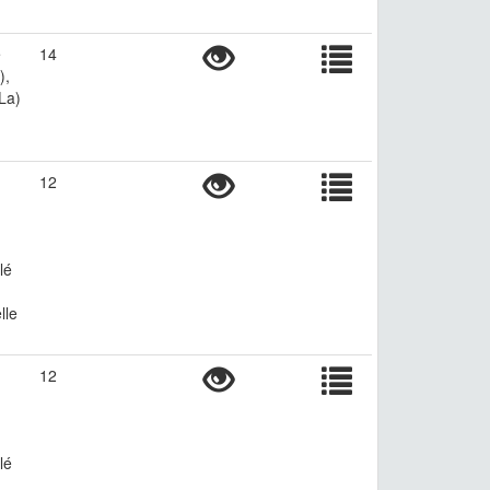
e
14
),
La)
12
lé
lle
12
lé