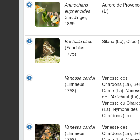
Anthocharis
Aurore de Provenc
euphenoides
(L')
Staudinger,
1869
Brintesia circe
Silène (Le), Circé 
(Fabricius,
1775)
Vanessa cardui
Vanesse des
(Linnaeus,
Chardons (La), Bel
1758)
Dame (La), Vanes
de L'Artichaut (La),
Vanesse du Chard
(La), Nymphe des
Chardons (La)
Vanessa cardui
Vanesse des
(Linnaeus,
Chardons (La), Bel
1758)
Dame (La), Vanes