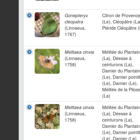
Gonepteryx
Citron de Provenc
cleopatra
(Le), Cléopâtre (La
(Linnaeus,
Piéride Cléopâtre (
1767)
Melitaea cinxia
Mélitée du Plantain
(Linnaeus,
(La), Déesse à
1758)
ceinturons (La),
Damier du Plantain
(Le), Damier pointil
(Le), Damier (Le),
Mélitée de la Pilose
(La)
Melitaea cinxia
Mélitée du Plantain
(Linnaeus,
(La), Déesse à
1758)
ceinturons (La),
Damier du Plantain
(Le), Damier pointil
(Le), Damier (Le),