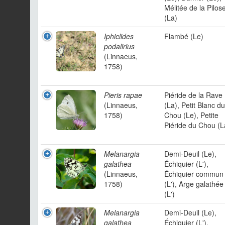
Mélitée de la Pilose
(La)
Iphiclides
Flambé (Le)
podalirius
(Linnaeus,
1758)
Pieris rapae
Piéride de la Rave
(Linnaeus,
(La), Petit Blanc du
1758)
Chou (Le), Petite
Piéride du Chou (L
Melanargia
Demi-Deuil (Le),
galathea
Échiquier (L'),
(Linnaeus,
Échiquier commun
1758)
(L'), Arge galathée
(L')
Melanargia
Demi-Deuil (Le),
galathea
Échiquier (L'),