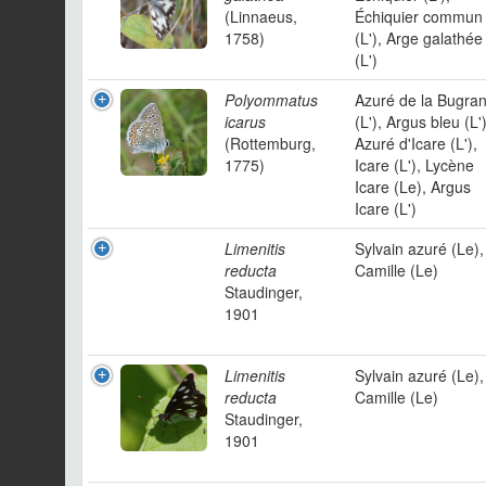
(Linnaeus,
Échiquier commun
1758)
(L'), Arge galathée
(L')
Polyommatus
Azuré de la Bugra
icarus
(L'), Argus bleu (L')
(Rottemburg,
Azuré d'Icare (L'),
1775)
Icare (L'), Lycène
Icare (Le), Argus
Icare (L')
Limenitis
Sylvain azuré (Le),
reducta
Camille (Le)
Staudinger,
1901
Limenitis
Sylvain azuré (Le),
reducta
Camille (Le)
Staudinger,
1901