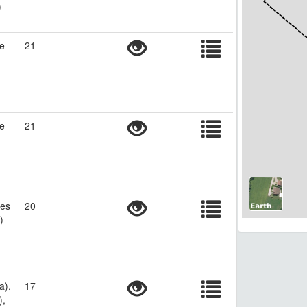
)
re
21
re
21
des
20
)
a),
17
),