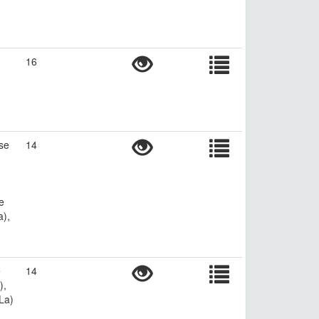
16
se
14
e
a),
e
14
),
La)