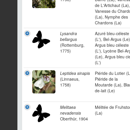
de L'Artichaut (La),
Vanesse du Chard
(La), Nymphe des
Chardons (La)
Lysandra
Azuré bleu-céleste
bellargus
(L'), Bel-Argus (Le)
(Rottemburg,
Argus bleu céleste
1775)
(L'), Lycène Bel-Ar
(Le), Argus bleu cie
(L')
Leptidea sinapis
Piéride du Lotier (L
(Linnaeus,
Piéride de la
1758)
Moutarde (La), Bla
de-lait (Le)
Melitaea
Mélitée de Fruhsto
nevadensis
(La)
Oberthür, 1904