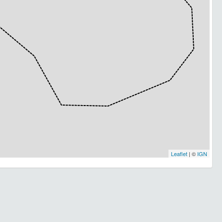
Leaflet
| ©
IGN