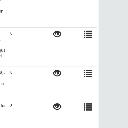
on
8
,
gus
l
a),
8
nc-
rfer
8