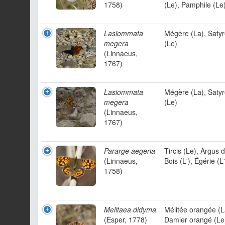
1758)
(Le), Pamphile (Le
Lasiommata
Mégère (La), Saty
megera
(Le)
(Linnaeus,
1767)
Lasiommata
Mégère (La), Saty
megera
(Le)
(Linnaeus,
1767)
Pararge aegeria
Tircis (Le), Argus 
(Linnaeus,
Bois (L'), Égérie (L'
1758)
Melitaea didyma
Mélitée orangée (L
(Esper, 1778)
Damier orangé (Le