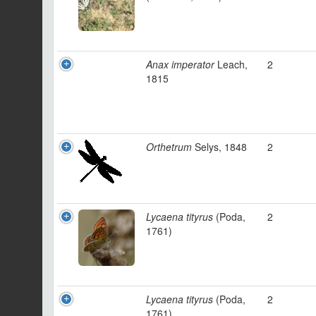
Anax imperator
Leach,
2
1815
Orthetrum
Selys, 1848
2
Lycaena tityrus
(Poda,
2
1761)
Lycaena tityrus
(Poda,
2
1761)