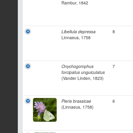
Rambur, 1842
Libellula depressa
8
Linnaeus, 1758
Onychogomphus
7
forcipatus unguiculatus
(Vander Linden, 1823)
Pieris brassicae
6
(Linnaeus, 1758)