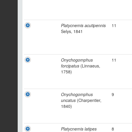
Platycnemis acutipennis
11
Selys, 1841
Onychogomphus
11
forcipatus
(Linnaeus,
1758)
Onychogomphus
9
uncatus
(Charpentier,
1840)
Platycnemis latipes
8