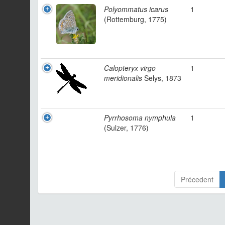
Polyommatus icarus
1
(Rottemburg, 1775)
Calopteryx virgo
1
meridionalis
Selys, 1873
Pyrrhosoma nymphula
1
(Sulzer, 1776)
Précedent