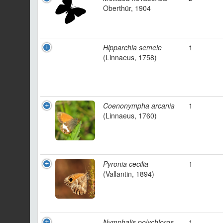
Oberthür, 1904
Hipparchia semele
1
(Linnaeus, 1758)
Coenonympha arcania
1
(Linnaeus, 1760)
Pyronia cecilia
1
(Vallantin, 1894)
Nymphalis polychloros
1