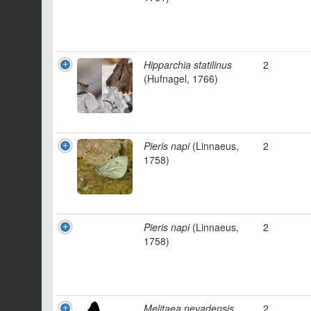
Hipparchia statilinus
2
(Hufnagel, 1766)
Pieris napi
(Linnaeus,
2
1758)
Pieris napi
(Linnaeus,
2
1758)
Melitaea nevadensis
2