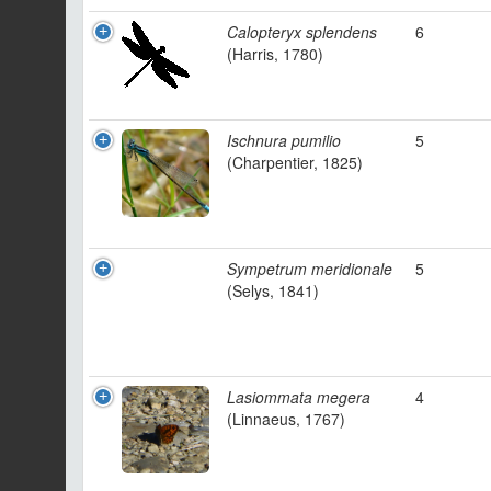
Calopteryx splendens
6
(Harris, 1780)
Ischnura pumilio
5
(Charpentier, 1825)
Sympetrum meridionale
5
(Selys, 1841)
Lasiommata megera
4
(Linnaeus, 1767)