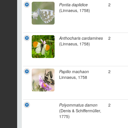
Pontia daplidice
2
(Linnaeus, 1758)
Anthocharis cardamines
2
(Linnaeus, 1758)
Papilio machaon
2
Linnaeus, 1758
Polyommatus damon
2
(Denis & Schiffermüller,
1775)