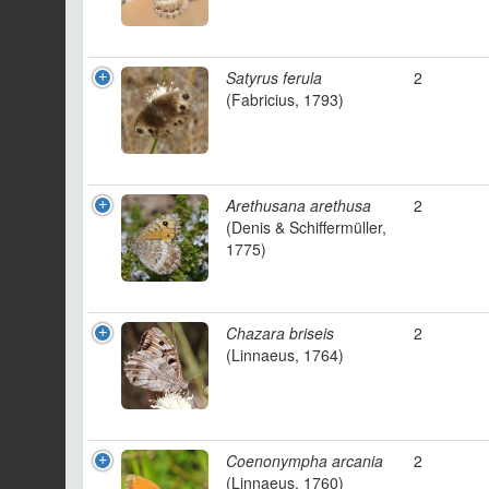
Satyrus ferula
2
(Fabricius, 1793)
Arethusana arethusa
2
(Denis & Schiffermüller,
1775)
Chazara briseis
2
(Linnaeus, 1764)
Coenonympha arcania
2
(Linnaeus, 1760)