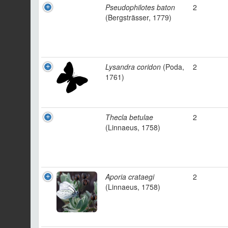
Pseudophilotes baton
2
(Bergsträsser, 1779)
Lysandra coridon
(Poda,
2
1761)
Thecla betulae
2
(Linnaeus, 1758)
Aporia crataegi
2
(Linnaeus, 1758)