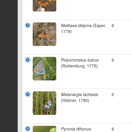
Melitaea didyma
(Esper,
6
1778)
Polyommatus icarus
6
(Rottemburg, 1775)
Melanargia lachesis
6
(Hübner, 1790)
Pyronia tithonus
6