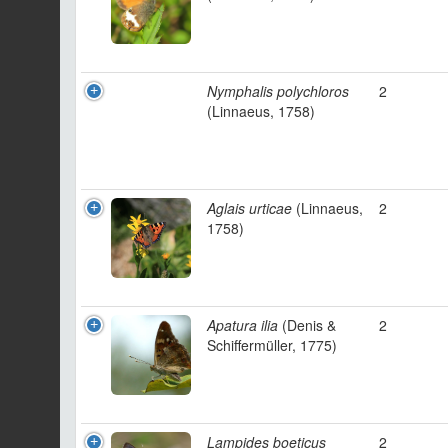
Nymphalis polychloros
2
(Linnaeus, 1758)
Aglais urticae
(Linnaeus,
2
1758)
Apatura ilia
(Denis &
2
Schiffermüller, 1775)
Lampides boeticus
2