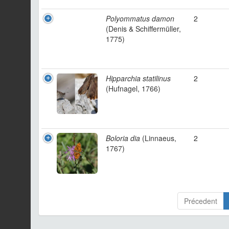
Polyommatus damon
2
(Denis & Schiffermüller,
1775)
Hipparchia statilinus
2
(Hufnagel, 1766)
Boloria dia
(Linnaeus,
2
1767)
Précedent