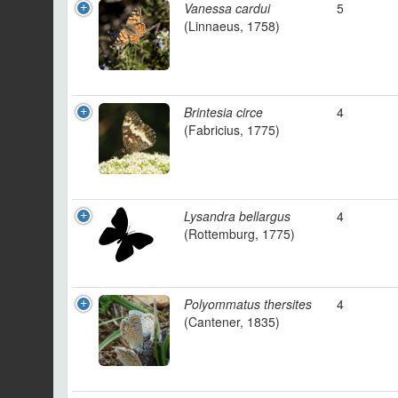
Vanessa cardui
5
(Linnaeus, 1758)
Brintesia circe
4
(Fabricius, 1775)
Lysandra bellargus
4
(Rottemburg, 1775)
Polyommatus thersites
4
(Cantener, 1835)