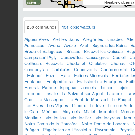
Nombre d'observat
253
communes
131
observateurs
Aigues-Vives
-
Alet-les-Bains
-
Allègre-les-Fumades
-
Alle
Aumessas
-
Avène
-
Avèze
-
Axat
-
Bagnols-les-Bains
-
Ba
Bréau-et-Salagosse
-
Brissac
-
Brouzet-lès-Quissac
-
Bug
Camps-sur-l'Agly
-
Canaveilles
-
Cassaignes
-
Casteil
-
Ca
Ceilhes-et-Rocozels
-
Chadenet
-
Chalabre
-
Chanac
-
Ci
Conqueyrac
-
Corbières
-
Counozouls
-
Cournonterral
-
C
-
Estoher
-
Euzet
-
Eyne
-
Félines-Minervois
-
Ferrières-le
Fontanes
-
Fontpédrouse
-
Fraissinet-de-Fourques
-
Fuill
Hures-la-Parade
-
Ispagnac
-
Joncels
-
Joucou
-
Jujols
-
L
Laroque
-
Lasalle
-
La Salvetat-sur-Agout
-
Lauroux
-
La V
Cros
-
Le Massegros
-
Le Pont-de-Montvert
-
Le Pouget
Les Rives
-
Les Vignes
-
Limoux
-
Lodève
-
Luc-sur-Aude
le-Clap
-
Mérifons
-
Meyrueis
-
Mialet
-
Monoblet
-
Montar
Montlaur
-
Montoulieu
-
Montpellier
-
Montpeyroux
-
Mont
Notre-Dame-de-la-Rouvière
-
Notre-Dame-de-Londres
-
N
Buèges
-
Pégairolles-de-l'Escalette
-
Peyremale
-
Peyrolle