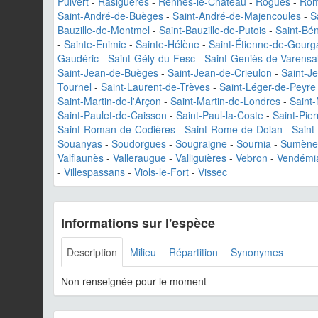
Puivert
-
Rasiguères
-
Rennes-le-Château
-
Rogues
-
Rom
Saint-André-de-Buèges
-
Saint-André-de-Majencoules
-
S
Bauzille-de-Montmel
-
Saint-Bauzille-de-Putois
-
Saint-Bé
-
Sainte-Enimie
-
Sainte-Hélène
-
Saint-Étienne-de-Gourg
Gaudéric
-
Saint-Gély-du-Fesc
-
Saint-Geniès-de-Varensa
Saint-Jean-de-Buèges
-
Saint-Jean-de-Crieulon
-
Saint-J
Tournel
-
Saint-Laurent-de-Trèves
-
Saint-Léger-de-Peyre
Saint-Martin-de-l'Arçon
-
Saint-Martin-de-Londres
-
Saint-
Saint-Paulet-de-Caisson
-
Saint-Paul-la-Coste
-
Saint-Pier
Saint-Roman-de-Codières
-
Saint-Rome-de-Dolan
-
Saint
Souanyas
-
Soudorgues
-
Sougraigne
-
Sournia
-
Sumène
Valflaunès
-
Valleraugue
-
Valliguières
-
Vebron
-
Vendémi
-
Villespassans
-
Viols-le-Fort
-
Vissec
Informations sur l'espèce
Description
Milieu
Répartition
Synonymes
Non renseignée pour le moment