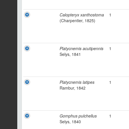
Calopteryx xanthostoma
1
(Charpentier, 1825)
Platycnemis acutipennis
1
Selys, 1841
Platycnemis latipes
1
Rambur, 1842
Gomphus pulchellus
1
Selys, 1840