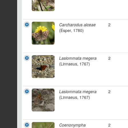
Carcharodus alceae
2
(Esper, 1780)
Lasiommata megera
2
(Linnaeus, 1767)
Lasiommata megera
2
(Linnaeus, 1767)
Coenonympha
2