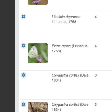
Libellula depressa
4
Linnaeus, 1758
Pieris rapae
(Linnaeus,
4
1758)
Oxygastra curtisii
(Dale,
3
1834)
Oxygastra curtisii
(Dale,
3
1834)