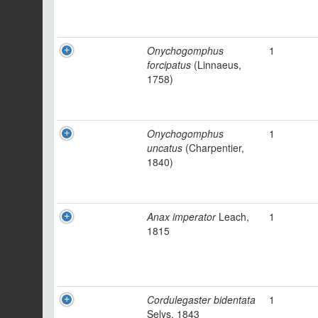
Onychogomphus
1
forcipatus
(Linnaeus,
1758)
Onychogomphus
1
uncatus
(Charpentier,
1840)
Anax imperator
Leach,
1
1815
Cordulegaster bidentata
1
Selys, 1843