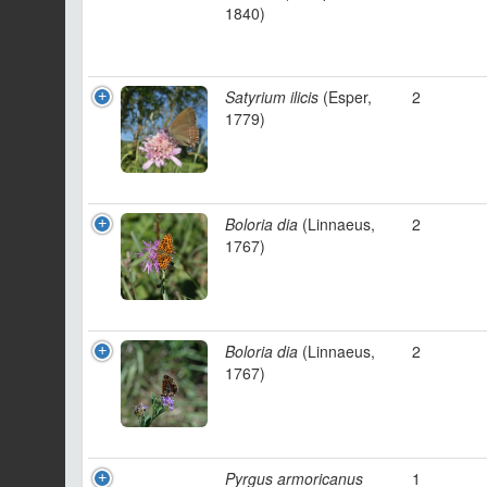
1840)
Satyrium ilicis
(Esper,
2
1779)
Boloria dia
(Linnaeus,
2
1767)
Boloria dia
(Linnaeus,
2
1767)
Pyrgus armoricanus
1