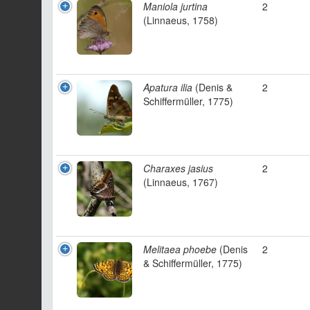
Maniola jurtina
2
(Linnaeus, 1758)
Apatura ilia
(Denis &
2
Schiffermüller, 1775)
Charaxes jasius
2
(Linnaeus, 1767)
Melitaea phoebe
(Denis
2
& Schiffermüller, 1775)