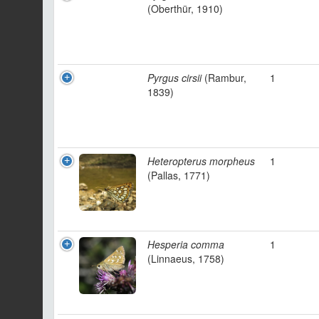
(Oberthür, 1910)
Pyrgus cirsii
(Rambur,
1
1839)
Heteropterus morpheus
1
(Pallas, 1771)
Hesperia comma
1
(Linnaeus, 1758)