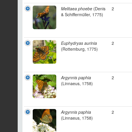
Melitaea phoebe
(Denis
2
& Schiffermüller, 1775)
Euphydryas aurinia
2
(Rottemburg, 1775)
Argynnis paphia
2
(Linnaeus, 1758)
Argynnis paphia
2
(Linnaeus, 1758)