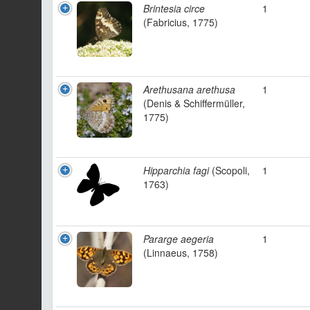
Brintesia circe
1
(Fabricius, 1775)
Arethusana arethusa
1
(Denis & Schiffermüller,
1775)
Hipparchia fagi
(Scopoli,
1
1763)
Pararge aegeria
1
(Linnaeus, 1758)