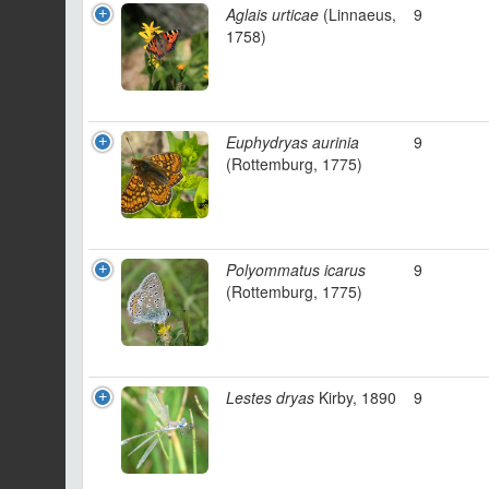
Aglais urticae
(Linnaeus,
9
1758)
Euphydryas aurinia
9
(Rottemburg, 1775)
Polyommatus icarus
9
(Rottemburg, 1775)
Lestes dryas
Kirby, 1890
9