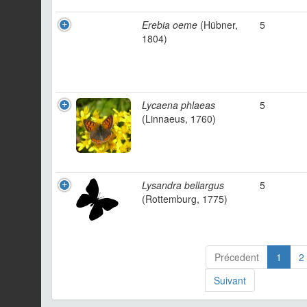
Erebia oeme
(Hübner,
5
1804)
Lycaena phlaeas
5
(Linnaeus, 1760)
Lysandra bellargus
5
(Rottemburg, 1775)
Précedent
1
2
Suivant