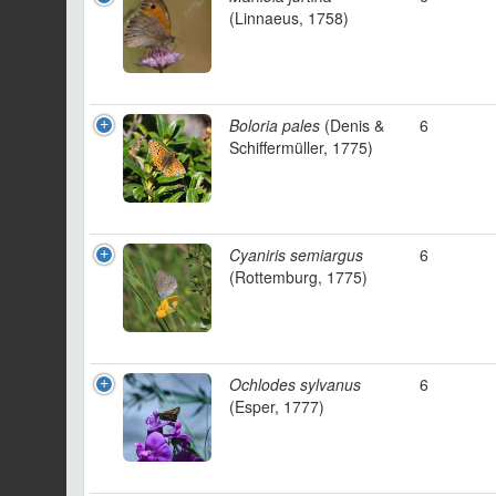
(Linnaeus, 1758)
Boloria pales
(Denis &
6
Schiffermüller, 1775)
Cyaniris semiargus
6
(Rottemburg, 1775)
Ochlodes sylvanus
6
(Esper, 1777)