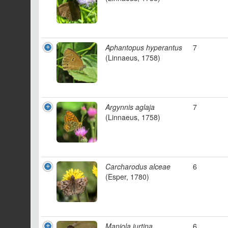
Aphantopus hyperantus
7
(Linnaeus, 1758)
Argynnis aglaja
7
(Linnaeus, 1758)
Carcharodus alceae
6
(Esper, 1780)
Maniola jurtina
6