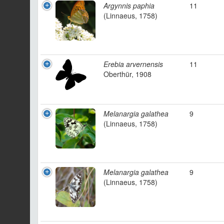
Argynnis paphia
11
(Linnaeus, 1758)
Erebia arvernensis
11
Oberthür, 1908
Melanargia galathea
9
(Linnaeus, 1758)
Melanargia galathea
9
(Linnaeus, 1758)